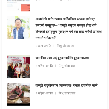
अन्तर्वार्ताः मानेभन्ज्याङ गाउँपालिका अध्यक्ष ज्ञानेन्द्र
रुम्दाली भन्नुहुन्छ— ‘वाम्बुले समुदाय मजबुत होस् भन्ने
हिसाबले ढ्वाङ्कुम प्रवद्र्धन गर्न दस लाख रुपैयाँ उपलब्ध
गराउने भनेका छौं’
४ हप्ता अगाडि
लिभु संवाददाता
सम्मानित पदम राई बुङ्वाखादेखि बुङ्वाखासम्म
१ महिना अगाडि
लिभु संवाददाता
वाम्बुले राडुयोरल्वाम त्वामल्यावाः मामाङ ट्वाप्चेक साम्मे
१ महिना अगाडि
लिभु संवाददाता