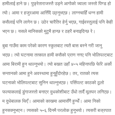
हामीलाई हाने छ। पुछ्रेताराजस्तै उड्ने आगोको ज्वाला जस्तो पिण्ड हो
त्यो। आमा र हजुरआमा आत्तिँदै उठ्नुभएछ। लाग्नचाहिँ धन्न हामी
कसैलाई पनि लागेन छ। उठेर चारैतिर हेर्नु भएछ, गाईवस्तुलाई पनि केही
भएन छ। यसले मानिसको मुटुमै हान्छ र ठहरै बनाइदिन्छ रे।
बुबा गाउँमा काम परेको कारण स्कुलबाट त्यतै बास बस्ने गरी जानु
भएछ। त्यो घटनामा तत्काल हामी कसैको प्राण नगए पनि भोलिपल्टबाट
आमा बिरामी हुन थाल्नुभयो। त्यो बखत उहाँ ४–५ महिनापछि फेरि अर्को
सन्तानको आमा हुने अवस्थामा हुनुहुँदोरहेछ। तर, रातको त्यस
घटनाको भोलिपल्टबाट सुनिन थाल्नुभएछ। पर्सिपल्ट काठको ठूलो
फल्याकलाई डुंगाजस्तो बनाएर दुधकोशीबाट उँधो तार्दै मूलघर लगिएछ।
म दुधेबालक थिएँ। आमाको काखमा आमासँगै हुन्थेँ। आमा निको
हुनसक्नुभएन। त्यसको ५–६ दिनमै परलोक हुनुभयो। त्यसरी बज्रपात