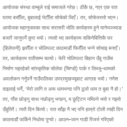
आयोजक संस्था वाम्बुले राई समाजले गरेछ। ठीकै छ, गएर एक रात
घरमा बसौँला, बुबालाई भेटौँला सोचेको थिएँ। तर, सोचेजस्तो भएन।
आयोजक महानुभावका साथ सरासरी भोलि कार्यक्रम हुने मानेभञ्ज्याङ
बजारै जानुपर्ने कुरा भयो। त्यसो भए कार्यक्रम सकिनेबित्तिकै घर
(हिलेपानी) झरौँला र भोलिपल्ट काठमाडौं फिरौँला भन्ने सोचाइ बनाएँ।
तर, कार्यक्रम रातीसम्म चल्यो। फेरि भोलिपल्ट बिहान उँबु गाउँमा
निर्माण भइरहेको सांस्कृतिक सोलेवा (चिण्डो) पार्क र लिब्जु–धामको
अवलोकन गर्नुपर्ने गाउँपालिका उपप्रमुखज्यूबाट आग्रह भयो। गणेश
दाइलाई भनेँ, ‘मेरो लागि त अरू धामभन्दा पनि ठूलो धाम त बुबा नै हो।’
तर, गाँस छोड्नु साथ नछोड्नु भन्छन्, म छुट्टिन नमिल्ने भयो र गइयो
उँबुतिरै। त्यतै दिन बित्यो। रात साँझ नै भए पनि हाम्रो टोली त्यही दिन
काठमाडाैं फर्किने निधोमा पुग्यो। आउन–जान गाडी रिजर्भ गरिएको