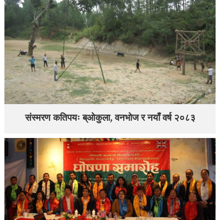
संस्मरण कतिपयः ब्ओकुला, वनभोज र नयाँ वर्ष २०८३