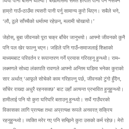
थियौँ पानी बर्सिन थाल्यो। बर्खामासमा समेत हत्पति पानी पर्न नसक्ने
हाम्रो गाउँ–ठाउँमा त्यसरी पानी पर्नु सामान्य कुरो थिएन। सबैले भने,
‘लौ, ठूले साँच्चैको धर्मात्मा रहेछन्, मलामी चोखायो।’
जेहोस्, बुबा जीवनको पूरा चक्र बाँचेर जानुभयो। आफ्नो जीवनको कुनै
पनि पल खेर फाल्नु भएन। जहिले पनि गाउँ–समाजलाई शिक्षाको
माध्यमबाट परिवर्तन र रूपान्तरण गर्ने प्रयास गरिरहनु हुन्थ्यो। राम–
लक्ष्मणले सोध्दा लंकापति रावणले आफ्नो अन्तिम घडिमा भनेका कुराको
सार अर्थात् ‘आफूले सोचेको काम गरिहाल्नु पर्छ, जीवनको टुंगो हुँदैन,
साँचेर राख्दा अधुरै रहनसक्छ’ बाट उहाँ अत्यन्त प्रभावित हुनुहुन्थ्यो।
हामीलाई पनि यो कुरा घरिघरि बताउनु हुन्थ्यो। सधैं गाउँघरको
विकासका लागि प्रत्यक्ष तथा अप्रत्यक्ष रूपले अनवरत् सक्रिय
रहनुहुन्थ्यो। व्यक्ति मरेर गए पनि सम्झिने कुरा उसको कर्म रहेछ। मेरो