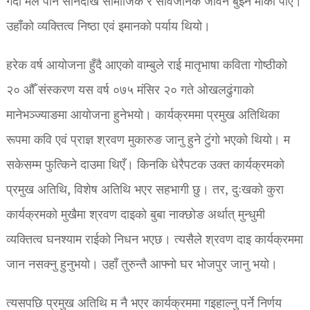
गर्दा मैले पनि सानैदेखि सामाजिक र सार्वजनिक जीवन बुझ्ने मौका पाएँ।
उहाँको व्यक्तित्व निष्ठा एवं इमानको पर्याय थियो।
हरेक वर्ष आयोजना हुँदै आएको वाम्बुले राई मातृभाषा कविता गोष्ठीको
२० औँ संस्करण यस वर्ष ०७५ मंसिर २० गते ओखलढुंगाको
मानेभञ्ज्याङमा आयोजना हुनेभयो। कार्यक्रममा प्रमुख अतिथिका
रूपमा कवि एवं प्राज्ञ श्रवण मुकारुङ जानु हुने टुंगो भएको थियो। म
सकेसम्म फुत्किने दाउमा थिएँ। किनकि धेरैपटक उक्त कार्यक्रमको
प्रमुख अतिथि, विशेष अतिथि भएर सहभागी छु। तर, दुःखको कुरा
कार्यक्रमको मुखैमा श्रवण दाइको बुबा नाक्छोङ अर्थात् मुन्धुमी
व्यक्तित्व घनश्याम राईको निधन भएछ। त्यसैले श्रवण दाइ कार्यक्रममा
जान नसक्नु हुनुभयो। उहाँ तुरुन्तै आफ्नो घर भोजपुर जानु भयो।
त्यसपछि प्रमुख अतिथि म नै भएर कार्यक्रममा गइहाल्नु पर्ने निर्णय