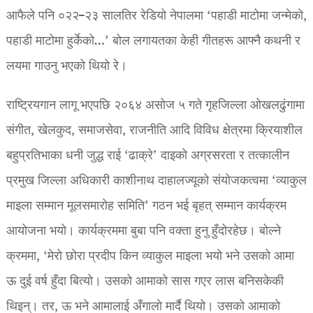
आफैले पनि ०२२–२३ सालतिर रेडियो नेपालमा ‘पहाडी माटोमा जन्मेको,
पहाडी माटोमा हुर्केको…’ बोल लगायतका केही गीतहरू आफ्नै कथनी र
लयमा गाउनु भएको थियो रे।
राष्ट्रियगान लागू भएपछि २०६४ असोज ५ गते गृहजिल्ला ओखलढुंगामा
संगीत, खेलकुद, समाजसेवा, राजनीति आदि विविध क्षेत्रमा क्रियाशील
बहुप्रतिभाका धनी जुद्ध राई ‘ढाक्रे’ दाइको अग्रसरता र तत्कालीन
प्रमुख जिल्ला अधिकारी काशीनाथ दाहालज्यूको संयोजकत्वमा ‘व्याकुल
माइला सम्मान मूलसमारोह समिति’ गठन भई बृहत् सम्मान कार्यक्रम
आयोजना भयो। कार्यक्रममा बुबा पनि वक्ता हुनु हुँदोरहेछ। बोल्ने
क्रममा, ‘मेरो छोरा प्रदीप किन व्याकुल माइला भयो भने उसको आमा
ऊ दुई वर्ष हुँदा बित्यो। उसको आमाको सास गएर लास बनिसकेकी
थिइन्। तर, ऊ भने आमालाई अँगालो मार्दै थियो। उसको आमाको