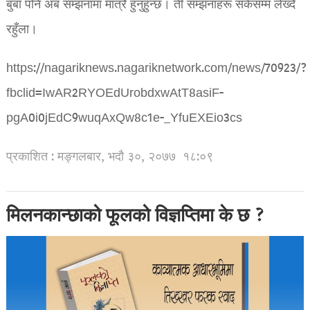
बुबा पनि अब सम्झनामा मात्रै हुनुहुन्छ। ती सम्झनाहरू सकेसम्म लेख्दै
रहुँला।
https://nagariknews.nagariknetwork.com/news/70923/?
fbclid=IwAR2RYOEdUrobdxwAtT8asiF-
pgA0i0jEdC9wuqAxQw8c1e-_YfuEXEio3cs
प्रकाशित : मङ्गलबार, भदौ ३०, २०७७
१८:०९
मिलनकान्छाको फूलको विज्ञप्तिमा के छ ?