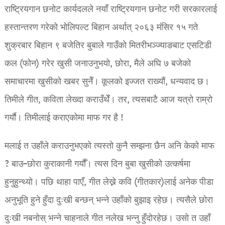
राष्ट्रियगान छनोट कार्यदलले नयाँ राष्ट्रियगान छनोट गरी सरकारलाई
हस्तान्तरण गरेको भोलिपल्ट बिहान अर्थात् २०६३ मंसिर १५ गते
शुक्रबार बिहान ९ बजेतिर बुबाले गाउँको मितरीभञ्ज्याङबाट एसटिडी
कल (फोन) गरेर खुसी जनाउनुभयो, छोरा, मैले अघि ७ बजेको
समाचारमा खुसीको खबर सुनेँ। कूलको इज्जत राख्यौं, धन्यवाद छ।
तिमीले गीत, कविता लेख्दा कराउँथेँ। तर, त्यसबाटै आज यत्रो राम्रो
गर्याै। तिमीलाई कराएकोमा माफ गर है !
मलाई त उहाँले कराउनुभएको त्यस्तो कुनै सम्झना छैन अनि केको माफ
? बाउ–छोरा कुराकानी गर्याैँ। त्यस दिन बुबा खुसीको उत्कर्षमा
हुनुहुन्थ्यो। पछि थाहा पाएँ, गीत लेख्ने कवि (गीतकार)लाई अनेक पीडा
अनुभूति हुने हुँदा दुःखी बन्छन् भन्ने उहाँको बुझाइ रहेछ। त्यसैले छोरा
दुःखी नबनोस् भन्ने चाहनाले गीत नलेख भन्नु हुँदोरहेछ। उसो त उहाँ