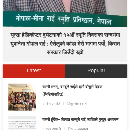
घुन्सा हेलिकोप्टर दुर्घटनाको १५औं स्मृति दिवसका सन्दर्भमा
युवानेता गोपाल राई : ऐसेलुको कांडा मेरो भागमा पर्यो, किरात
संस्कार जिउँदो रह्यो
Latest
Popular
यसरी मनाए, वाम्बुले राईले दसौं बाँसुरी दिवस
(भिडियोसहित)
६ दिन अगाडि
लिभु संवाददाता
यसरी हुँदैछ– किरात वाम्बुले राई जातिको मुन्दुम अध्ययन
३ हप्ता अगाडि
लिभु संवाददाता