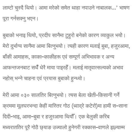
लाम्टो चुस्दै थियो। आमा मरेको समेत थाहा नपाउने नाबालक…’ भाषण
पूरा गर्नसक्नु भएन।
बुबाको भनाइ थियो, प्रदीप सानैमा टुहुरो बनेको कारण व्याकुल भयोे।
मेरो दुर्भाग्य सानैमा आमा बित्नुभयो। त्यही कारण मलाई बुबा, हजुरआमा,
बाँकी आमाहरू, काका–काकीहरू एवं सम्पूर्ण अभिभावक र अन्य
आफन्तजनबाट सधैँ धेरै माया पाइरहेँ। मलाई मातृवात्सल्यको अभाव
नहोस् भन्ने चाहना एवं प्रयास बुबाको हुन्थ्यो।
मेरी आमा ०३० सालतिर बित्नुभयो। त्यस बेला खेती–किसानी गर्ने
क्रममा मूलघरभन्दा केही मास्तिर गोठ (ध्वाद्रे कटेरो)मा हामी स–साना
दिदी–भाइ, आमा–बुबा र हजुरआमा थियौँ। एक बेलुकी करिब
मध्यराततिर पूरै गोठै छ्याङ उज्यालो हुनेगरी रक्कास–वाणले झल्र्याम्म