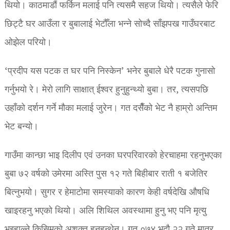
थियो। काठमाडौं फर्किन मलाई पनि त्यसमै सहज थियो। त्यसैले फेरि
छिट्टै घर आउँला र बुबालाई भेटौँला भन्ने सोच्दै साँझपख गाउँघरबाट
ओझेल परियो।
‘प्रदीप यस पटक त घर पनि निस्केन’ भनेर बुबाले धेरै पटक गुनासो
गर्नुभयो रे। मेरो लागि साक्षात् ईश्वर हुनुहुन्थ्यो बुबा। तर, त्यसपछि
उहाँको दर्शन गर्ने मौका मलाई जुरेन। गत दसैँको भेट नै हाम्रो अन्तिम
भेट बन्यो।
गाउँमा कान्छा भाइ दिलीप एवं उनका घरपरिवारको हेरचाहमा रहनुभएका
बुबा ७२ वर्षको उमेरमा अस्ति पुस १२ गते बिहीबार राती १ बजेतिर
बित्नुभयो। सुगर र हेमाटोमा समस्याको कारण केही वर्षदेखि औषधि
खाइरहनु भएको थियो। अलि शिथिल अवस्थामा हुनु भए पनि मृत्यु
भइहाल्ने किसिमको अशक्त हुनुहुन्थेन। गत ०७४ भदौ २२ गते मात्र