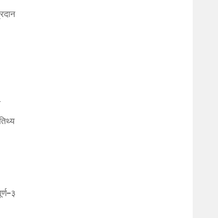
्रदान
ा
तिथ्य
र्ण–३