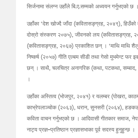
सिर्जनामा संलग्न उहाँले बि.ए.सम्मको अध्ययन गर्नुभएको छ 
उहाँका ‘देश खोज्दै जाँदा (कवितासङ्ग्रह, २०४९), हिउँ
दोस्रो संस्करण २०७५), जीवनको लय (कवितासङ्ग्रह, २०६
(कवितासङ्ग्रह, २०६७) प्रकाशित छन् । ‘माथि माथि शैल
निष्कर्ष (२०५७) गीति एल्बम सीडी तथा गेसो मुभमेन्ट फर 
छन् । साथै, चलचित्र अनागरिक (कथा, पटकथा, सम्बाद, 
।
उहाँका अस्तित्व (भोजपुर, २०४१) र यलम्बर (पोखरा, काठ
काभ्रेपलाञ्चोक (२०६३), धरान, सुनसरी (२०६४), हङक
कविता वाचन गर्नुभएको छ । आदिवासी गीतकार समाज, नेपा
नाट्य प्रज्ञ–प्रतिष्ठान प्रज्ञासभाका पूर्व सदस्य हुनुहुन्छ ।