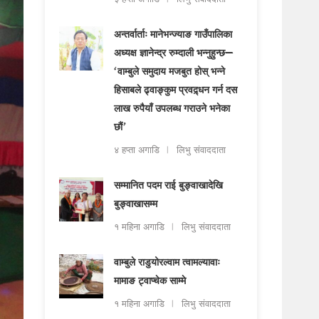
अन्तर्वार्ताः मानेभन्ज्याङ गाउँपालिका
अध्यक्ष ज्ञानेन्द्र रुम्दाली भन्नुहुन्छ—
‘वाम्बुले समुदाय मजबुत होस् भन्ने
हिसाबले ढ्वाङ्कुम प्रवद्र्धन गर्न दस
लाख रुपैयाँ उपलब्ध गराउने भनेका
छौं’
४ हप्ता अगाडि
लिभु संवाददाता
सम्मानित पदम राई बुङ्वाखादेखि
बुङ्वाखासम्म
१ महिना अगाडि
लिभु संवाददाता
वाम्बुले राडुयोरल्वाम त्वामल्यावाः
मामाङ ट्वाप्चेक साम्मे
१ महिना अगाडि
लिभु संवाददाता