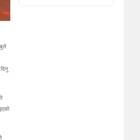
बुले
दिनु
को
ाइएको
े