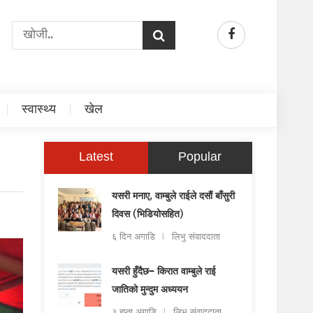
स्वास्थ्य
खेल
Latest
Popular
यसरी मनाए, वाम्बुले राईले दसौं बाँसुरी
दिवस (भिडियोसहित)
६ दिन अगाडि
लिभु संवाददाता
यसरी हुँदैछ– किरात वाम्बुले राई
जातिको मुन्दुम अध्ययन
३ हप्ता अगाडि
लिभु संवाददाता