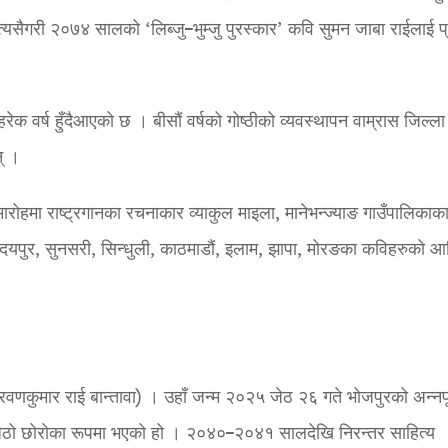
त्यसैगरी २०७४ सालको ‘लिब्जु–भुम्जु पुरस्कार’ कवि सुमन जाबा राईलाई प
रेक वर्ष हुँदैआएको छ । बीसौं वर्षको गोष्ठीको व्यवस्थापन वाम्रास जिल्ला
न् ।
ामारोहमा राष्ट्रगानका रचनाकार व्याकुल माइला, मानेभन्ज्याङ गाउँपालिकाक
दयपुर, सुनसरी, सिन्धुली, काठमाडौं, इलाम, झापा, मोरङका कविहरुको आ
श्रवणकुमार राई बान्तावा) । उहाँ जन्म २०२५ जेठ २६ गते भोजपुरको अन्नपू
का जेठो छोरोका रूपमा भएको हो । २०४०–२०४१ सालदेखि निरन्तर साहित्य