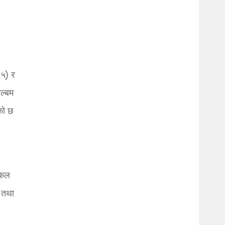
५५) र
ल्बम
को छ
एकल
 तथा