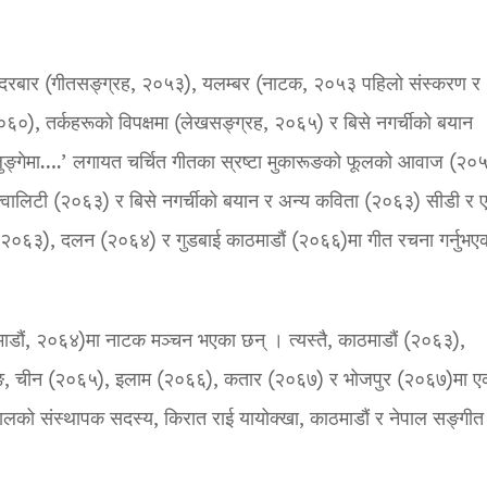
।
को दरबार (गीतसङ्ग्रह, २०५३), यलम्बर (नाटक, २०५३ पहिलो संस्करण र
०), तर्कहरूको विपक्षमा (लेखसङ्ग्रह, २०६५) र बिसे नगर्चीको बयान
ुङ्गेमा….’ लगायत चर्चित गीतका स्रष्टा मुकारूङको फूलको आवाज (२०
इक्वालिटी (२०६३) र बिसे नगर्चीको बयान र अन्य कविता (२०६३) सीडी र ए
२०६३), दलन (२०६४) र गुडबाई काठमाडौं (२०६६)मा गीत रचना गर्नुभए
माडौं, २०६४)मा नाटक मञ्चन भएका छन् । त्यस्तै, काठमाडौं (२०६३),
ङ, चीन (२०६५), इलाम (२०६६), कतार (२०६७) र भोजपुर (२०६७)मा 
लको संस्थापक सदस्य, किरात राई यायोक्खा, काठमाडौं र नेपाल सङ्गीत