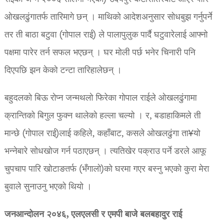
ओखलढुंगातर्फ तारिमागे छन् । माथिको आदेशअनुसार सोधबुझ गर्नुपर्ने
तर ती बाठा बटुवा (गोपाल राई) ले पालापुलुक पार्दै घटुवारेलाई आफ्नो
पक्षमा पारेर तर्न सफल भएछन् । घर मोली पर्छ भनेर चिनारी पनि
दिएपछि झन केको टन्टा तारिहालेछन् ।
बहुदलको बिऊ रोप्न जन्मथलो फिरेका गोपाल राईले ओखलढुंगामा
क्रान्तिको बिगुल फुक्न थालेको हल्ला चल्यो । र, बडाहाकिमले ती
मान्छे (गोपाल राई)लाई कहिले, कहाँबाट, कसले ओखलढुंगा ता¥यो
भन्नेबारे सोधखोज गर्न पठाएछन् । त्यतिखेर पक्राउ पर्ने डरले आफू
चुपचाप पारि खोटाङतर्फ (भँगालो)को घरमा गएर बस्नु भएको कुरा मेरा
बुवाले सुनाउनु भएको थियो ।
जनआन्दोलन २०४६, एलएलसी र एमपी बाजे बलबहादुर राई