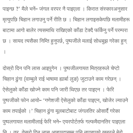
पाइन्छ ?’ मैले भनें– जंगल वरपर नै पाइएला । किरात संस्कारअनुसार
मृत्युपछि चिहान लगाउनु पर्ने रीति छ । चिहान लगाइसकेपछि मलामीहरू
बाटामा आगो बालेर त्यसमाथि राखिएको काँडा टेक्दै फर्किनु पर्ने परम्परा
छ । सायद त्यसैका निम्ति हुनुपर्छ, पुष्पजीले मलाई सोधबुझ गरेका हुन्
।
दोस्रो दिन पनि लास आइपुगेन । पुष्पजीलगायत मित्रहरूले चेप्टो
चिहान ढुंगा (वाम्बुले राई भाषामा ह्यार्बा लुङ) जुटाउने काम गरेछन् ।
ऐसेलुको काँडा खोज्ने काम पनि जारी थिएछ तर पाइएन । फेरि
पुष्पजीको फोन आयो– ‘गणेशजी ऐसेलुको काँडा पाइएन, खोजेर ल्याउने
काम तपाईको ।’ चिहान ढुंगा मूलबाटोबाट जंगलतिर ओसार्दै गरेका
पुष्पलगायत मलामीलाई फेरि भने– एयरपोर्टतर्फ गल्फमैदानतिर पाइएला
नि । तर, तेस्रो दिन लास आइपुग्दासम्म पनि नपाइएको खबरले मेरो