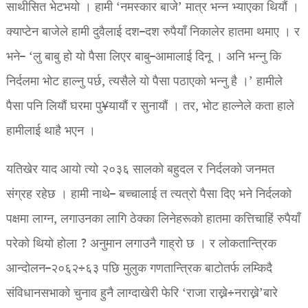
साथीसित भेटभयो । हामी ‘नमस्कार बाजे’ मात्र भन्न भ्याएका थियौं ।
क्याप्टेन बाजेले हामी दुवैलाई दश–दश रुपैयाँ निकालेर हातमा थमाए । र
भने– ‘लु बाबु हो यो पैसा लिएर बाबु–आमालाई दिनू । अनि भन्नु कि
निर्दलमा भोट हाल्नु पर्छ, त्यसैले यो पैसा पठाएको भन्नु है ।’ हामीले
पैसा पनि लियौं घरमा पु¥यायौं र सुनायौं । तर, भोट हाल्नेले कता हाले
हामीलाई थाहै भएन ।
यतिखेर याद आयो त्यो २०३६ सालको बहुदल र निर्दलको जनमत
संग्रह रहेछ । हामी नाथे– बच्चालाई त त्यत्रो पैसा दिए भने निर्दलको
पक्षमा लाग्न, लगाउनका लागि ठेक्का लिनेहरूको हातमा कत्तिचाहिं रुपैयाँ
परेको थियो होला ? अनुमान लगाउनै गाह्रो छ । र लोकतान्त्रिक
आन्दोलन–२०६२÷६३ पछि मुलुक गणतान्त्रिक बाटोतर्फ लम्किदै
संविधानसभाको चुनाव हुनै लाग्दाखेरी फेरि ‘राजा राख्ने÷नराख्ने’बारे