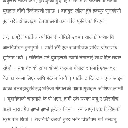
ककुरखोलाको बगर, हरिथुम्का हुँदै महाभारत डांडा उकालोमा लागेक
युवाहरू ताँती हिजैजस्तो लाग्छ । बहादुरा खोला हुँदै हर्कपुर सुनकोसी
पुल तरेर ओखलढुंगा टेक्दा छाती कम गर्वले फुलिएको थिएन ।
तर, कांग्रेस पार्टीको व्यक्तिवादी नीतिले २०५१ सालको मध्यावधि
आमनिर्वाचन हुनपुग्यो । त्यही सँगै एक राजनीतिक शक्ति जंगलतर्फ
भूमिगत भयो । उतिखेर भने युवाहरूले त्यागी नेतालाई साथ दिन तयार
रहेनौं । युवा नेताको साथ खोज्ने क्रममा गोपाल राईलाई एकमात्र
नेताका रुपमा लिएर अघि बढेका थियौं । पार्टीबाट टिकट पाएका साइला
काका बलबहादुरविरुद्ध भतिजा गोपालको पक्षमा युवाहरू जोशिएर लाग्यौं
। युवानेताको चाहनाले के पो भएन, हामी एकै घरका बाबु र छोराबीच
बाझो–बाससमेत झण्डै झण्डै छुटेको थियो । त्यो हाम्रो एक किसिमको
भ्रम पनि थियो । राजनीति कस्तो हुन्छ भनेर विश्लेषण गर्न नसक्नु