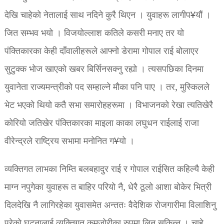
देखि चाहेको नेतालाई साथ नदिने कुरै थिएन । युवाहरू लागीप¥यौं ।
जित सम्भव भयो । विजयोल्लाश कतिले कसरी मनाए तर यो
पंक्तिकारका केही दाँवालीहरूले आफ्नो डेरामा गोपाल राई बोलाएर
सुटुक्क भोज खाएको खबर बिर्सिनसक्नु रह्यो । त्यसपछिका दिनमा
युवानेता राज्यमन्त्रीको पद सम्हाल्ने मौका पनि पाए । तर, मुस्किलले
भेट भएको थियो कतै सभा समारोहहरूमा । विभाजनको रेखा त्यतिखेरै
कोरियो जतिखेर पंक्तिकारका माइला काका लघुधन राईलाई राजा
वीरेन्द्रले राष्ट्रिय सभामा मनोनित ग¥यो ।
व्यक्तिगत लाभका निम्ति बलबहादुर राई र गोपाल राईसित कहिल्यै केही
माग्न नपुगेका युवाहरू त बाहिर परियो नै, धेरै ठूलो आशा बोकेर भित्री
दिलदेखि नै लागिरहेका युवासमेत अन्ततः वैदेशिक रोजगारीमा विलाशिनु
परेको घटनालाई व्यक्तिगत कमजोरीका रुपमा लिन सकिन्न । चाहे