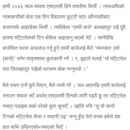
हामी २०४६ साल माघमा एसएलसी दिने तयारीमा थियौं । त्यसअघिको
नाकाबन्दीको बेला एक दिन विद्यालय छुट्टी भएर आँपगाछीबाट
बजारतर्फ आइरहेका थियौं । त्यतिबेला ‘एमपी बाजे’ बलबहादुर राई दुवै
हातमा मट्टितेलको टिन बोकेल आइरहनु भएको भेटें । सानैदेखि
बाजेसित घरमा आउजाउ गर्नु हुने एमपी बाजेलाई मैले ‘नमस्कार उपो
(बाजे)’ भनेर मातृभाषामा कुराकानी गरें । र, बूढाले मलाई ‘यो मट्टितेल
तल जितबहादुर राईको घरसम्म बोक भन्नुभयो ।’
मैले वचन टार्ने कुरै थिएन, मैले त्यसै गरें । तल आएपछि एमपी बाजेलाई
मनाउन सफल भएँ अर्थात् एसएलसी दिनको लागि पढ्दै छु तर मट्टितेल
नभएर पढाइमा मर्का परेको कुरा सुनाएँ । उहाँले पनि ‘लु यो सानो
टिनको मट्टितेल लैजा र राम्ररी पढ्’ भन्नु हुँदा मेरो मनमा हर्षले दश
हात माथि उफ्रिएको÷रमाएको थिएँ ।