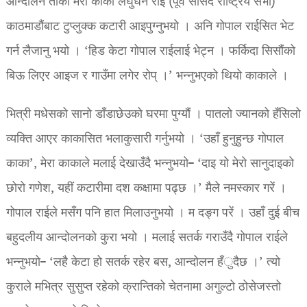
आन्दोलन ताका मेरा काका लघुधन राई (पूर्व सांसद राष्ट्रिय सभा)
काठमाडौंबाट टुप्लुक्क कटारी आइपुग्नुभयो । अनि गोपाल राईसित भेट
गर्न लैजानु भयो । ‘हिड केटा गोपाल राईलाई भेट्न । फर्किदा सिसौंको
बिऊ लिएर आइज र गाउँमा लगेर रोप् ।’ भन्नुभएको थियो काकाले ।
भित्री मधेसको सानो डाँडाछेउको घरमा पुग्यौं । पातलो ज्यानको हँसिलो
व्यक्ति आएर काकासित भलाकुसारी गर्नुभयो । ‘उहाँ हुनुहुन्छ गोपाल
काका’, मेरा काकाले मलाई देखाउँदै भन्नुभयो– ‘दाइ यो मेरो सानुदाइको
छोरो गणेश, यहीं कटारीमा दश कक्षामा पढ्छ ।’ मैले नमस्कार गरें ।
गोपाल राईले मसँग पनि हात मिलाउनुभयो । म दङ्ग परें । उहाँ दुई बीच
बहुदलीय आन्दोलनको कुरा भयो । मलाई सतर्क गराउँदै गोपाल राईले
भन्नुभयो– ‘लहै केटा हो सतर्क रहेर बस, आन्दोलन हँुदैछ ।’ त्यो
कुराले मभित्र सुसुप्त रहेको क्रान्तिको चेतनामा अगुल्टो ठोसेजस्तो