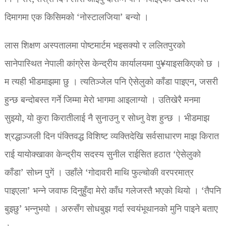
दिमागमा एक किसिमको ‘नोस्टालजिया’ बन्यो ।
लास शिक्षण अस्पतालमा पोष्टमार्टम भइसक्यो र ललितपुरको
सानेपास्थित नेपाली कांग्रेस केन्द्रीय कार्यालयमा पु¥याइसकिएको छ ।
म त्यही भीडमाझमा छु । त्यतिञ्जेल पनि ऐसेलुको काँडा पाइएन, जसरी
हुन्छ बन्दोबस्त गर्ने जिम्मा मेरो भागमा आइलाग्यो । उतिखेरै मनमा
सुझ्यो, यो कुरा किरातीलाई नै सुनाउनु र सोध्नु वेश हुन्छ । भीडमाझ
श्रद्धाञ्जली दिन पंक्तिवद्ध विशिष्ट व्यक्तिदेखि सर्वसाधारण माझ किरात
राई यायोक्खाका केन्द्रीय सदस्य सुनील राईसित हठात ‘ऐसेलुको
काँडा’ सोध्न पुगें । उहाँले ‘गोदावरी माथि फुल्चोकी वरपरमात्र
पाइएला’ भन्ने जवाफ दिनुहुँदा मेरो काँध गलेजस्तै भएको थियो । ‘तैपनि
बुझ्छु’ भन्नुभयो । अरुसँग सोधबुझ गर्दा स्वयंभूथानको मुनि पाइने बताए