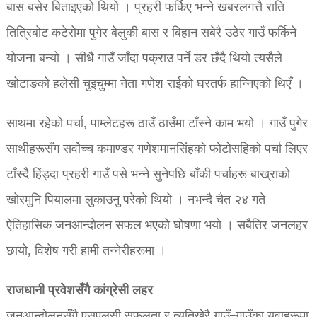
बास बसेर बिताइएको थियो । प्रहरी फर्किए भन्ने खबरलगत्तै राति
तित्रिबोट कटेरोमा पुगेर बेलुकी बास र बिहान सबेरै उठेर गाउँ फर्किने
योजना बन्यो । सीधै गाउँ जाँदा पक्राउ पर्ने डर छँदै थियो त्यसैले
खोटाङको हलेसी चुइचुम्मा नेता गणेश राईको घरतर्फ हान्निएको थिएँ ।
साथमा रहेको पर्चा, पाम्लेटहरू ठाउँ ठाउँमा टाँस्ने काम भयो । गाउँ पुगेर
साथीहरूसँग सर्वोच्च कमाण्डर गणेशमानसिंहको फोटोसहिको पर्चा लिएर
टाँस्दै हिंड्दा प्रहरी गाउँ पसे भन्ने सुनेपछि बाँकी पर्चाहरू बाख्राको
खोरमुनि पियालमा लुकाउनु परेको थियो । नभन्दै चैत २४ गते
ऐतिहासिक जनआन्दोलन सफल भएको घोषणा भयो । सबैतिर जनलहर
छायो, विशेष गरी हामी तन्नेरीहरूमा ।
राजधानी प्रवेशसँगै कांग्रेसी लहर
जनआन्दोलनसँगै एसएलसी सफलता र त्यतिखेरै गाउँ–गाउँका युवाहरूमा