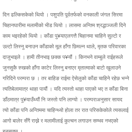
दिन ढल्किसकेको थियो । पशुपति पूर्वतर्फको वनकाली जंगल सिरमा
चिहानघारीमा मलामीको भीड थियो । लासमा अन्तिम श्रद्धाञ्जली दिने
काम भइरहेको थियो । काँडा पु¥याएलगत्तै चिहानमा चाहिने सुल्टो र
उल्टो लिस्नु बनाउन काँडाको मूल हाँगा छिमल्न थाले, मृतक परिवारका
दाजुभाइले । हामी तीनभाइ छक्क प¥यौं । किनभने वाम्बुले राईहरूले
जुनसुकै रुखको हाँगा काटेर लिस्नु बनाएर मृतात्माको बाटो खुलाउने
गरिदिने परम्परा छ । तर बाहिङ राईमा ऐसेलुको काँडा चाहिने रहेछ भन्ने
त्यतिबेलामात्र थाहा पायौं । यदि त्यस्तो थाहा पाएको भए त काँडा बिना
डाँठमात्र पु¥याउँथ्यौं नि जस्तो पनि लाग्यो । परम्पराअनुसार सायद
त्यो काँडा पनि अन्तिममा चाहिन्थ्यो होला तर रात परिसकेकोले त्यसलाई
आगो बालेर सँगै राख्ने र मलामीलाई कुल्चन लगाउन सम्भव नभएको
हुनसक्छ ।