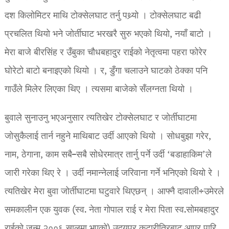
दश किलोमिटर माथि टोक्सेलघाट तर्नु पथ्र्यो । टोक्सेलघाट बढी
प्रचलित थियो भने जोर्तीघाट भरखरै सुरु भएको थियो, नयाँ बाटो ।
मेरा बाजे बीरसिंह र उँबुका चौधबहादुर राईको नेतृत्वमा पहरा फोरेर
घोरेटो बाटो बनाइएको थियो । र, डुँगा चलाउने घाटको ठेक्का पनि
गाउँले मिलेर लिएका थिए । त्यसमा बाजेको सँलग्नता थियो ।
बुवाले सुनाउनु भएअनुसार त्यतिखेर टोक्सेलघाट र जोर्तीघाटमा
जोसुकैलाई तार्न नहुने माथिबाट उर्दी आएको थियो । सोधबुझा गरेर,
नाम, ठेगाना, काम सबै–सबै सोधेरमात्र तार्नु पर्ने उर्दी ‘बडाहाकिम’ले
जारी गरेका थिए रे । उर्दी नमान्नेलाई जरिवाना गर्ने भनिएको थियो रे ।
त्यतिखेर मेरा बुवा जोर्तीघाटमा घटुवारे थिएछन् । आफ्नै दावाली÷उमेरले
समकालीन एक युवक (स्व. नेता गोपाल राई र मेरा पिता स्व.सोमबहादुर
राईको जन्म २००६ सालमा भएको) उदयपुर कटारीतिरबाट आएर पारि