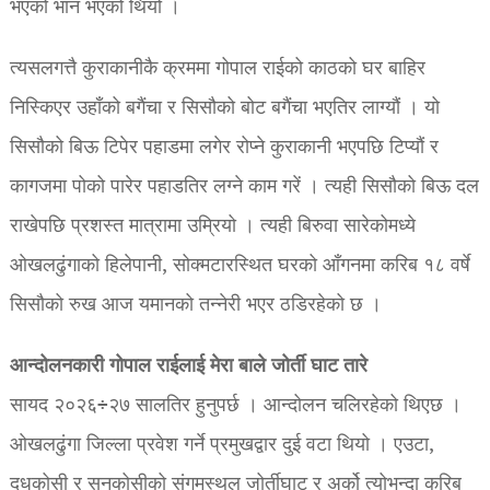
भएको भान भएको थियो ।
त्यसलगत्तै कुराकानीकै क्रममा गोपाल राईको काठको घर बाहिर
निस्किएर उहाँको बगैंचा र सिसौको बोट बगैंचा भएतिर लाग्यौं । यो
सिसौको बिऊ टिपेर पहाडमा लगेर रोप्ने कुराकानी भएपछि टिप्यौं र
कागजमा पोको पारेर पहाडतिर लग्ने काम गरें । त्यही सिसौको बिऊ दल
राखेपछि प्रशस्त मात्रामा उम्रियो । त्यही बिरुवा सारेकोमध्ये
ओखलढुंगाको हिलेपानी, सोक्मटारस्थित घरको आँगनमा करिब १८ वर्षे
सिसौको रुख आज यमानको तन्नेरी भएर ठडिरहेको छ ।
आन्दोलनकारी गोपाल राईलाई मेरा बाले जोर्ती घाट तारे
सायद २०२६÷२७ सालतिर हुनुपर्छ । आन्दोलन चलिरहेको थिएछ ।
ओखलढुंगा जिल्ला प्रवेश गर्ने प्रमुखद्वार दुई वटा थियो । एउटा,
दुधकोसी र सुनकोसीको संगमस्थल जोर्तीघाट र अर्को त्योभन्दा करिब