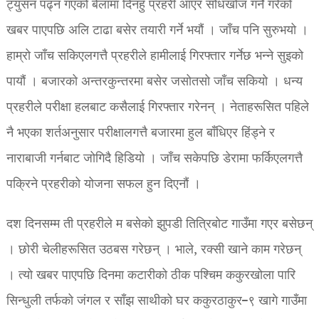
ट्युसन पढ्न गएको बेलामा दिनहुँ प्रहरी आएर सोधखोज गर्ने गरेको
खबर पाएपछि अलि टाढा बसेर तयारी गर्ने भयौं । जाँच पनि सुरुभयो ।
हाम्रो जाँच सकिएलगत्तै प्रहरीले हामीलाई गिरफ्तार गर्नेछ भन्ने सुइको
पायौं । बजारको अन्तरकुन्तरमा बसेर जसोतसो जाँच सकियो । धन्य
प्रहरीले परीक्षा हलबाट कसैलाई गिरफ्तार गरेनन् । नेताहरूसित पहिले
नै भएका शर्तअनुसार परीक्षालगत्तै बजारमा हुल बाँधिएर हिंड्ने र
नाराबाजी गर्नबाट जोगिदै हिडियो । जाँच सकेपछि डेरामा फर्किएलगत्तै
पक्रिने प्रहरीको योजना सफल हुन दिएनौं ।
दश दिनसम्म ती प्रहरीले म बसेको झुपडी तित्रिबोट गाउँमा गएर बसेछन्
। छोरी चेलीहरूसित उठबस गरेछन् । भाले, रक्सी खाने काम गरेछन्
। त्यो खबर पाएपछि दिनमा कटारीको ठीक पश्चिम ककुरखोला पारि
सिन्धुली तर्फको जंगल र साँझ साथीको घर ककुरठाकुर–९ खागे गाउँमा