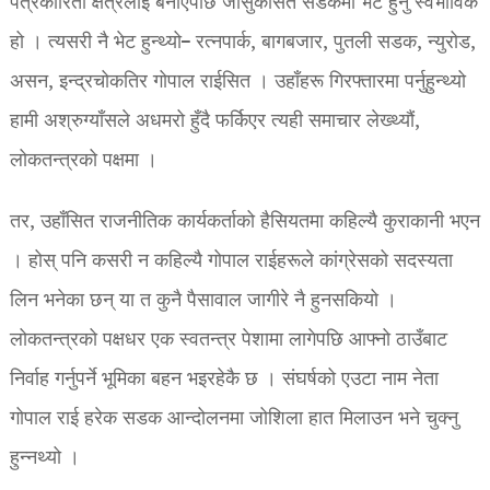
पत्रकारिता क्षेत्रलाई बनाएपछि जोसुकैसित सडकमा भेट हुनु स्वभाविकै
हो । त्यसरी नै भेट हुन्थ्यो– रत्नपार्क, बागबजार, पुतली सडक, न्युरोड,
असन, इन्द्रचोकतिर गोपाल राईसित । उहाँहरू गिरफ्तारमा पर्नुहुन्थ्यो
हामी अश्रुग्याँसले अधमरो हुँदै फर्किएर त्यही समाचार लेख्थ्यौं,
लोकतन्त्रको पक्षमा ।
तर, उहाँसित राजनीतिक कार्यकर्ताको हैसियतमा कहिल्यै कुराकानी भएन
। होस् पनि कसरी न कहिल्यै गोपाल राईहरूले कांग्रेसको सदस्यता
लिन भनेका छन् या त कुनै पैसावाल जागीरे नै हुनसकियो ।
लोकतन्त्रको पक्षधर एक स्वतन्त्र पेशामा लागेपछि आफ्नो ठाउँबाट
निर्वाह गर्नुपर्ने भूमिका बहन भइरहेकै छ । संघर्षको एउटा नाम नेता
गोपाल राई हरेक सडक आन्दोलनमा जोशिला हात मिलाउन भने चुक्नु
हुन्नथ्यो ।