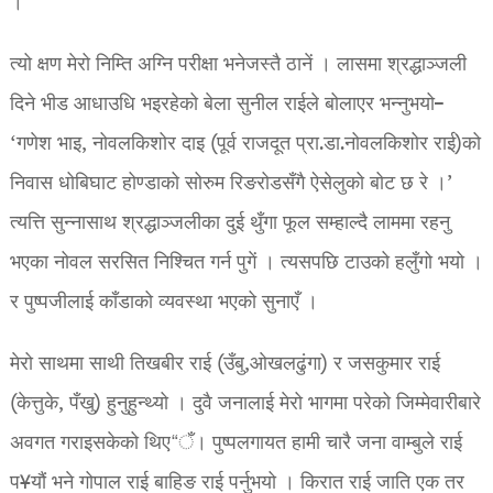
।
त्यो क्षण मेरो निम्ति अग्नि परीक्षा भनेजस्तै ठानें । लासमा श्रद्धाञ्जली
दिने भीड आधाउधि भइरहेको बेला सुनील राईले बोलाएर भन्नुभयो–
‘गणेश भाइ, नोवलकिशोर दाइ (पूर्व राजदूत प्रा.डा.नोवलकिशोर राई)को
निवास धोबिघाट होण्डाको सोरुम रिङरोडसँगै ऐसेलुको बोट छ रे ।’
त्यत्ति सुन्नासाथ श्रद्धाञ्जलीका दुई थुँगा फूल सम्हाल्दै लाममा रहनु
भएका नोवल सरसित निश्चित गर्न पुगें । त्यसपछि टाउको हलुँगो भयो ।
र पुष्पजीलाई काँडाको व्यवस्था भएको सुनाएँ ।
मेरो साथमा साथी तिखबीर राई (उँबु,ओखलढुंगा) र जसकुमार राई
(केत्तुके, पँखु) हुनुहुन्थ्यो । दुवै जनालाई मेरो भागमा परेको जिम्मेवारीबारे
अवगत गराइसकेको थिए“ँ। पुष्पलगायत हामी चारै जना वाम्बुले राई
प¥यौं भने गोपाल राई बाहिङ राई पर्नुभयो । किरात राई जाति एक तर