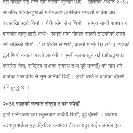
मैले गोपाल राई भन्ने नाम सानैमा सुनेको थिएँ । उतिखेर अर्थात् २०३५
सालतिर ओखलढुंगाको मानेभञ्ज्याङ्गस्थित भगवती माविमा चार
कक्षादेखि पढ्दै थियौं । गैरीगाउँमा डेरा थियो । हाम्रा साथी बागधन र
बागजोर दाजुभाइले भन्थे– ‘हाम्रो मामा गोपाल राईको टाउकोको लाख
रुपे तोकेको थियो ।’ त्यतिखेर लाग्थ्यो, कस्तो मान्छे रैछ त्यो । टाउको
ठूलै थियो क्याहो जस्तो लाग्थ्यो । एमपी बलबहादुर राई (ओखढुंगाका
कांग्रेस नेता, राष्ट्रिय सभाका सदस्य तथा पूर्व मन्त्री) को नाम भने
बाजेका पालादेखि नै सुने जानेको थिएँ । एमपी बाजे त बाजेका दौतरी
पनि हुनुहुन्छ ।
२०३६ सालको जनमत संग्रह र दश रुपैयाँ
हामी मानेभञ्ज्याङ्ग स्कुलबाट फर्किदै थियौं, दुई दौतरी । बाटोमा
उदयपुरगाउँका भू.पू.ब्रिटिस क्याप्टेन टीकाबहादुर राई र उनका एक