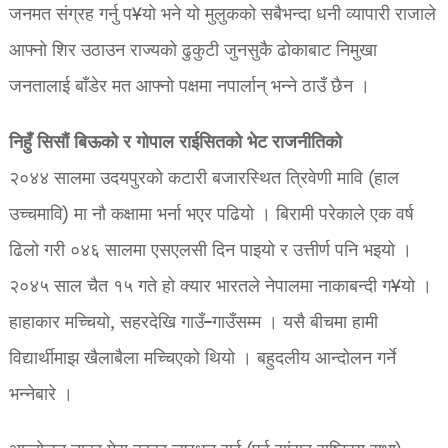
जनमत संग्रह गर्नु प¥यो भने यो मुलुकको सबैभन्दा धनी व्यापारी राजाले
आफ्नो शिर उठाउन राज्यको ढुकुटी जुनसुकै ढोकाबाट निमुखा
जनतालाई बाँडेर मत आफ्नो पक्षमा नपार्लान् भन्ने ठाउँ छैन ।
निहुँ सिसौं बिऊको र गोपाल राईसितको भेट राजनीतिको
२०४४ सालमा उदयपुरको कटारी बजारस्थित त्रिवेणी मावि (हाल
उच्चमावि) मा नौ कक्षामा भर्ना भएर पढियो । बिरामी परेकाले एक वर्ष
ढिलो गरी ०४६ सालमा एसएलसी दिन पाइयो र उत्तीर्ण पनि भइयो ।
२०४५ साल चैत १५ गते हो क्यार भारतले नेपालमा नाकाबन्दी ग¥यो ।
हाहाकार मच्चियो, सहरदेखि गाउँ–गाउँसम्म । यसै बीचमा हामी
विद्यार्थीमाझ खैलाबैला मच्चिएको थियो । बहुदलीय आन्दोलन गर्ने
भन्नेबारे ।