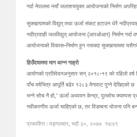
गर्दा नेपालमा नयाँ जलाशययुक्त आयोजनाको निर्माण अपरिहा
सुक्खायामको विद्युत् तथा ऊर्जा संकट हटाउन धेरै नदीप्रवा
नदीप्रवाही जलविद्युत् आयोजना (आरओआर) निर्माण गर्दा वर
आयोजनाको विकास–निर्माण हुन नसक्दा सुक्खायाममा यसैगरी न
हिउँदयाममा माग धान्न गाह्रो
आयोगको प्रतिवेदनअनुसार सन् २०१८-१९ को पहिलो वर्ष विद्य
पाँच वर्षभित्र आपूर्ति बढेर १२८३ मेगावाट पुग्ने देखिएको छ 
भन्ने सोच नै हो,’ ऊर्जा अध्ययन केन्द्र, पुल्कोच क्याम्
नवीकरणीय ऊर्जा चाहिएको छ, तर विडम्बना योजना पनि बन
प्रकाशित : मङ्गलबार, भदौ ३०, २०७७
१७:४९