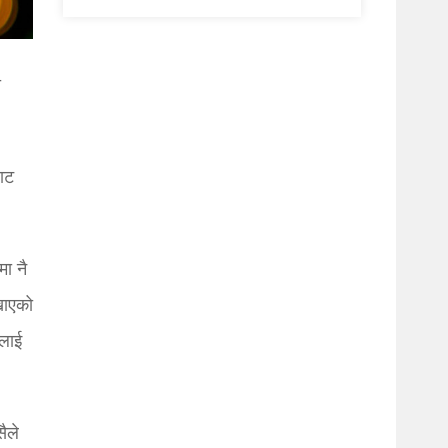
ा
बाट
मा नै
ेखाएको
रलाई
सैले