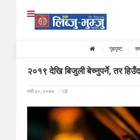
गृहपृष्ट
सम
२०१९ देखि बिजुली बेच्नुपर्ने, तर हिउँदम
भदौ ३०, २०७७
LB