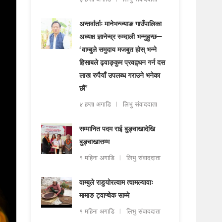
अन्तर्वार्ताः मानेभन्ज्याङ गाउँपालिका
अध्यक्ष ज्ञानेन्द्र रुम्दाली भन्नुहुन्छ—
‘वाम्बुले समुदाय मजबुत होस् भन्ने
हिसाबले ढ्वाङ्कुम प्रवद्र्धन गर्न दस
लाख रुपैयाँ उपलब्ध गराउने भनेका
छौं’
४ हप्ता अगाडि
लिभु संवाददाता
सम्मानित पदम राई बुङ्वाखादेखि
बुङ्वाखासम्म
१ महिना अगाडि
लिभु संवाददाता
वाम्बुले राडुयोरल्वाम त्वामल्यावाः
मामाङ ट्वाप्चेक साम्मे
१ महिना अगाडि
लिभु संवाददाता