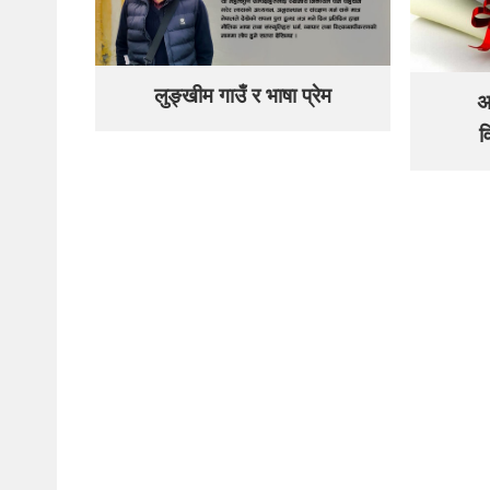
लुङ्खीम गाउँ र भाषा प्रेम
अ
व